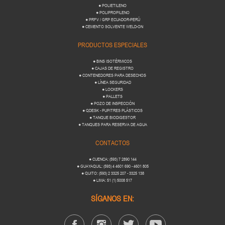
● POLIETILENO
● POLIPROPILENO
● PRFV / GRP ECUADOR-PERÚ
● CEMENTO SOLVENTE WELD-ON
PRODUCTOS ESPECIALES
● BINS ISOTÉRMICOS
● CAJAS DE REGISTRO
● CONTENEDORES PARA DESECHOS
● LÍNEA SEGURIDAD
● LOCKERS
● PALLETS
● POZO DE INSPECCIÓN
● QDESK - PUPITRES PLÁSTICOS
● TANQUE BIODIGESTOR
● TANQUES PARA RESERVA DE AGUA
CONTACTOS
● CUENCA: (593) 7 2890 144
● GUAYAQUIL: (593) 4 4601 690 - 4601 805
● QUITO: (593) 2 3325 207 - 3325 138
● LIMA: 51 (1) 5008 517
SÍGANOS EN: