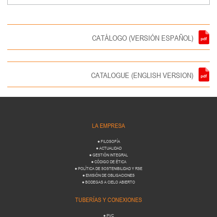
CATÁLOGO (VERSIÓN ESPAÑOL)
CATALOGUE (ENGLISH VERSION)
LA EMPRESA
● FILOSOFÍA
● ACTUALIDAD
● GESTIÓN INTEGRAL
● CÓDIGO DE ÉTICA
● POLÍTICA DE SOSTENIBILIDAD Y RSE
● EMISIÓN DE OBLIGACIONES
● BODEGAS A CIELO ABIERTO
TUBERÍAS Y CONEXIONES
● PVC